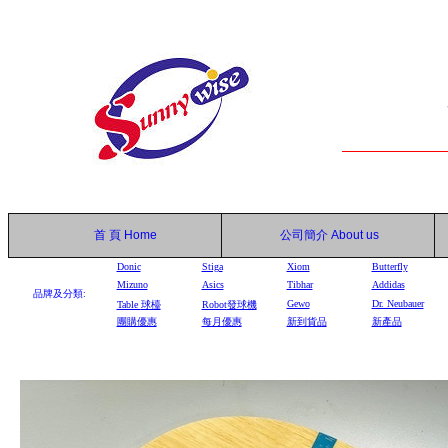
首 頁
Home
公司簡介
About us
Donic
Stiga
Xiom
Butterfly
Mizuno
Asics
Tibhar
Addidas
品牌及分類:
Gewo
Dr. Neubauer
Table
球檯
Robot
發球機
團購優惠
每月優惠
新到貨品
新產品