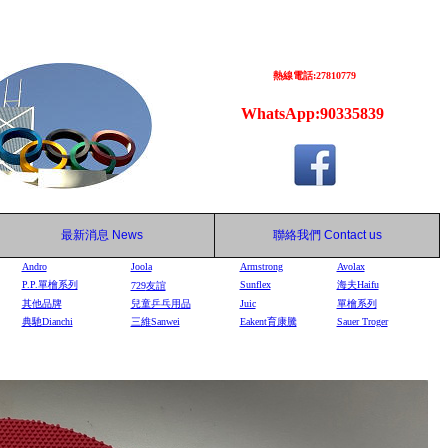
熱線電話:27810779
WhatsApp:90335839
最新消息
News
聯絡我們
Contact us
Andro
Joola
Armstrong
Avolax
P.P.單檜系列
Sunflex
海夫Haifu
729
友誼
其他品牌
兒童乒乓用品
Juic
單檜系列
典馳Dianchi
三維Sanwei
Eakent育康騰
Sauer Troger