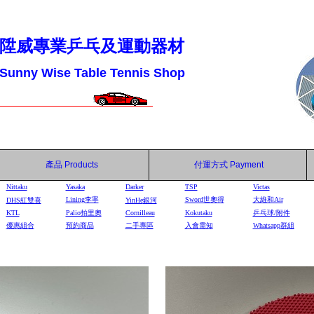
陞威專業乒乓及運動器材
Sunny Wise Table Tennis Shop
產品
Products
付運方式
Payment
Nittaku
Yasaka
Darker
TSP
Victas
Lining李寧
Sword世奧得
大維和Air
DHS
紅雙喜
YinHe
銀河
KTL
Palio拍里奧
Cornilleau
Kokutaku
乒乓球/附件
優惠組合
預約商品
二手專區
入會需知
Whatsapp群組