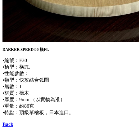
DARKER SPEED 90 橫FL
•編號：F30
•柄型：橫FL
•性能參數：
•類型：快攻結合弧圈
•層數：1
•材質：檜木
•厚度：9mm
（以實物為准）
•重量：約86克
•特點：頂級單檜板，日本進口。
Back