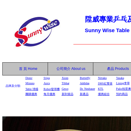
陞威專業乒乓
Sunny Wise Table
首 頁
Home
公司簡介
About us
產品
Products
Donic
Stiga
Xiom
Butterfly
Nittaku
Yasaka
Mizuno
Asics
Tibhar
Addidas
Lining李寧
DHS
紅雙喜
品牌及分類:
Gewo
Dr. Neubauer
KTL
Palio拍里奧
Table
球檯
Robot
發球機
團購優惠
每月優惠
新到貨品
新產品
優惠組合
預約商品