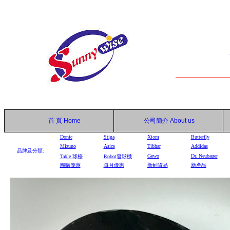
首 頁
Home
公司簡介
About us
Donic
Stiga
Xiom
Butterfly
Mizuno
Asics
Tibhar
Addidas
品牌及分類:
Gewo
Dr. Neubauer
Table
球檯
Robot
發球機
團購優惠
每月優惠
新到貨品
新產品