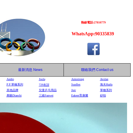
熱線電話:27810779
WhatsApp:90335839
最新消息
News
聯絡我們
Contact us
Andro
Joola
Armstrong
Avolax
P.P.單檜系列
Sunflex
海夫Haifu
729
友誼
其他品牌
兒童乒乓用品
Juic
單檜系列
典馳Dianchi
三維Sanwei
Eakent育康騰
砂拍