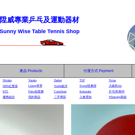
陞威專業乒乓及運動器材
Sunny Wise Table Tennis Shop
產品
Products
付運方式
Payment
Nittaku
Yasaka
Darker
TSP
Victas
Lining李寧
Sword世奧得
大維和Air
DHS
紅雙喜
YinHe
銀河
KTL
Palio拍里奧
Cornilleau
Kokutaku
乒乓球/附件
優惠組合
預約商品
二手專區
入會需知
Whatsapp群組