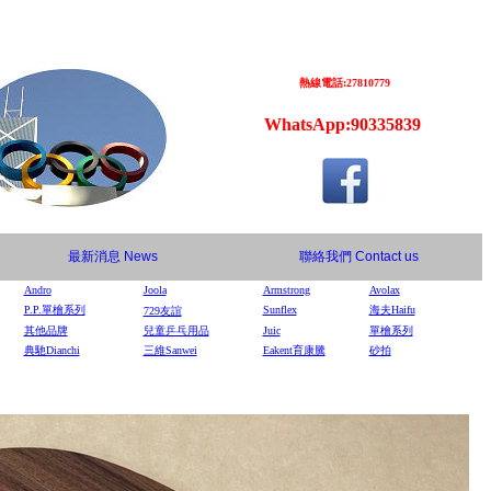
熱線電話:27810779
WhatsApp:90335839
最新消息
News
聯絡我們
Contact us
Andro
Joola
Armstrong
Avolax
P.P.單檜系列
Sunflex
海夫Haifu
729
友誼
其他品牌
兒童乒乓用品
Juic
單檜系列
典馳Dianchi
三維Sanwei
Eakent育康騰
砂拍