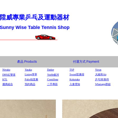
陞威專業乒乓及運動器材
Sunny Wise Table Tennis Shop
產品
Products
付運方式
Payment
Nittaku
Yasaka
Darker
TSP
Victas
Lining李寧
Sword世奧得
大維和Air
DHS
紅雙喜
YinHe
銀河
KTL
Palio拍里奧
Cornilleau
Kokutaku
乒乓球/附件
優惠組合
預約商品
二手專區
入會需知
Whatsapp群組