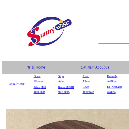
首 頁
Home
公司簡介
About us
Donic
Stiga
Xiom
Butterfly
Mizuno
Asics
Tibhar
Addidas
品牌及分類:
Gewo
Dr. Neubauer
Table
球檯
Robot
發球機
團購優惠
每月優惠
新到貨品
新產品